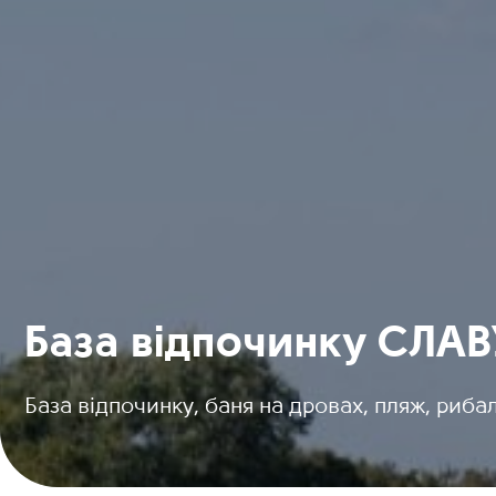
База відпочинку СЛА
База відпочинку, баня на дровах, пляж, риба