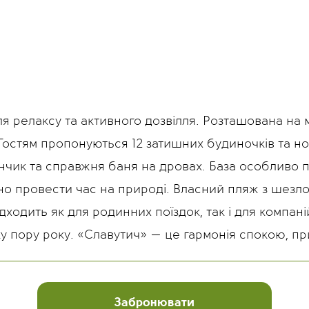
я релаксу та активного дозвілля. Розташована на 
остям пропонуються 12 затишних будиночків та номе
данчик та справжня баня на дровах. База особливо 
вно провести час на природі. Власний пляж з шезл
ідходить як для родинних поїздок, так і для компан
 пору року. «Славутич» — це гармонія спокою, при
Забронювати