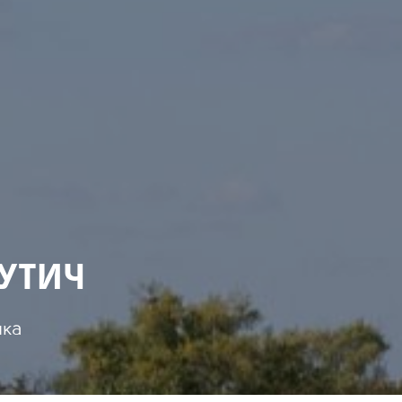
ВУТИЧ
лка