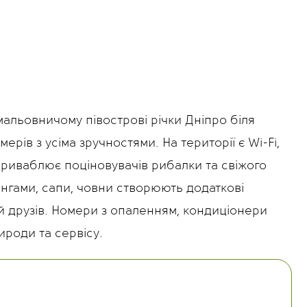
мальовничому півострові річки Дніпро біля
рів з усіма зручностями. На території є Wi-Fi,
приваблює поціновувачів рибалки та свіжого
онгами, сапи, човни створюють додаткові
ій друзів. Номери з опаленням, кондиціонери
роди та сервісу.