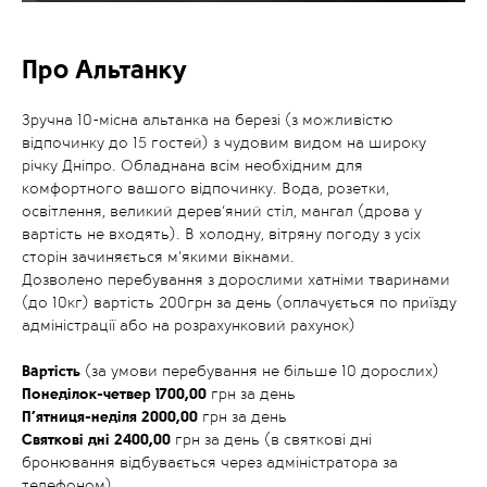
Про Альтанку
Зручна 10-місна альтанка на березі (з можливістю
відпочинку до 15 гостей) з чудовим видом на широку
річку Дніпро. Обладнана всім необхідним для
комфортного вашого відпочинку. Вода, розетки,
освітлення, великий дерев’яний стіл, мангал (дрова у
вартість не входять). В холодну, вітряну погоду з усіх
сторін зачиняється м’якими вікнами.
Дозволено перебування з дорослими хатніми тваринами
(до 10кг) вартість 200грн за день (оплачується по приїзду
адміністрації або на розрахунковий рахунок)
Вартість
(за умови перебування не більше 10 дорослих)
Понеділок-четвер 1700,00
грн за день
П’ятниця-неділя
2000,00
грн за день
Святкові дні 2400,00
грн за день (в святкові дні
бронювання відбувається через адміністратора за
телефоном)