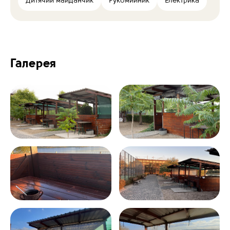
Дитячий майданчик
Рукомийник
Електрика
Галерея