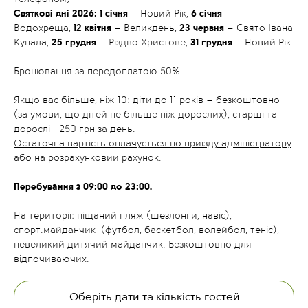
Святкові дні 2026: 1 січня
– Новий Рік,
6 січня
–
Водохреща,
12 квітня
– Великдень,
23 червня
– Свято Івана
Купала,
25 грудня
– Різдво Христове,
31 грудня
– Новий Рік
Бронювання за передоплатою 50%
Якщо вас більше, ніж 10
: діти до 11 років – безкоштовно
(за умови, що дітей не більше ніж дорослих), старші та
дорослі +250 грн за день.
Остаточна вартість оплачується по приїзду адміністратору
або на розрахунковий рахунок
.
Перебування з 09:00 до 23:00.
На території: піщаний пляж (шезлонги, навіс),
спорт.майданчик (футбол, баскетбол, волейбол, теніс),
невеликий дитячий майданчик. Безкоштовно для
відпочиваючих.
Оберіть дати та кількість гостей