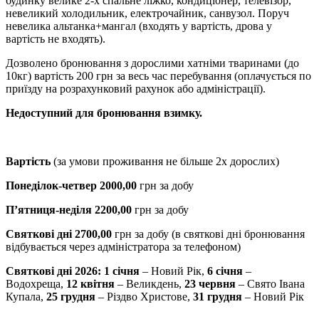
будинку велике 2-х спальне ліжко, кондиціонер, телевізор,
невеликий холодильник, електрочайник, санвузол. Поруч
невелика альтанка+мангал (входять у вартість, дрова у
вартість не входять).
Дозволено бронювання з дорослими хатніми тваринами (до
10кг) вартість 200 грн за весь час перебування (оплачується по
приїзду на розрахунковий рахунок або адміністрації).
Недоступний для бронювання взимку.
Вартість
(за умови проживання не більше 2х дорослих)
Понеділок-четвер 2000,00
грн за добу
П’ятниця-неділя 2200,00
грн за добу
Святкові дні 2700,00
грн за добу (в святкові дні бронювання
відбувається через адміністратора за телефоном)
Святкові дні 2026: 1 січня
– Новий Рік,
6 січня
–
Водохреща,
12 квітня
– Великдень,
23 червня
– Свято Івана
Купала,
25 грудня
– Різдво Христове,
31 грудня
– Новий Рік