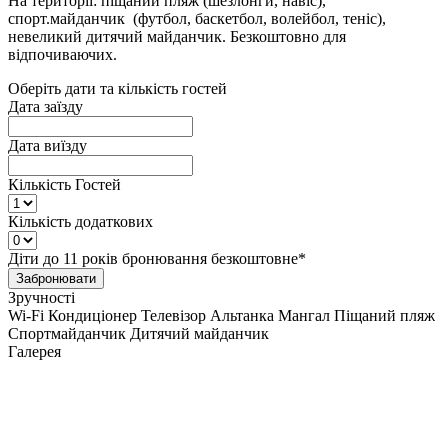
На території: піщаний пляж (шезлонги, навіс),
спорт.майданчик (футбол, баскетбол, волейбол, теніс),
невеликий дитячий майданчик. Безкоштовно для
відпочиваючих.
Оберіть дати та кількість гостей
Дата заїзду
Дата виїзду
Кількість Гостей
Кількість додаткових
Діти до 11 років бронювання безкоштовне*
Забронювати
Зручності
Wi-Fi
Кондиціонер
Телевізор
Альтанка
Мангал
Піщаний пляж
Спортмайданчик
Дитячий майданчик
Галерея