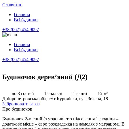
Славутич
Головна
Всі будинки
+38 (067) 454 9097
Головна
Всі будинки
+38 (067) 454 9097
Будиночок дерев’яний (Д2)
до 3 гостей
1 спальні
1 ванні
15 м²
Дніпропетровська обл, смт Курилівка, вул. Зелена, 18
Забронювати зараз
Про будиночок
Будиночок 2-місний (з можливістю підселення 1 людини –
додаткове місце – євро розкладачка на ламелях з матрацом). В